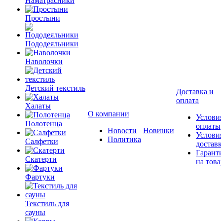
Наматрасники
Простыни
Пододеяльники
Наволочки
Детский текстиль
Доставка и
оплата
Халаты
О компании
Услови
Полотенца
оплаты
Новости
Новинки
Услови
Политика
Салфетки
достав
Гарант
Скатерти
на това
Фартуки
Текстиль для
сауны